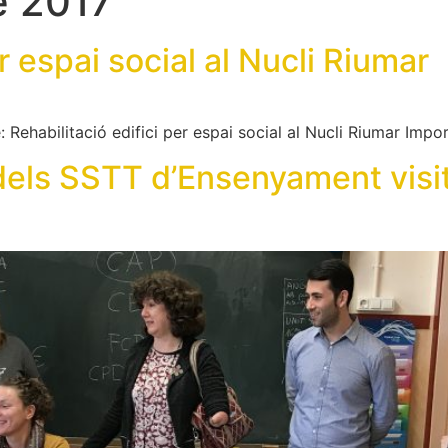
e 2017
r espai social al Nucli Riumar
Rehabilitació edifici per espai social al Nucli Riumar Impor
a dels SSTT d’Ensenyament visi