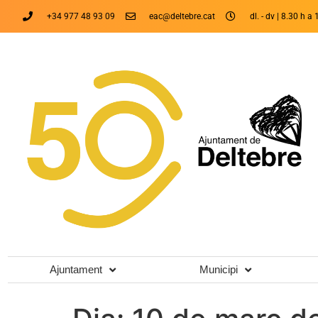
+34 977 48 93 09
eac@deltebre.cat
dl. - dv | 8.30 h a 
Ajuntament
Municipi