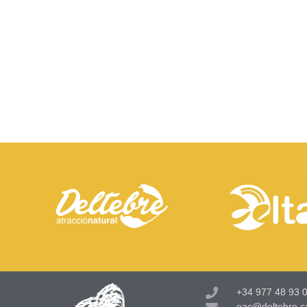
+34 977 48 93 0
eac@deltebre.c