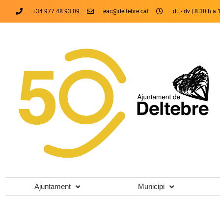
+34 977 48 93 09
eac@deltebre.cat
dl. - dv | 8.30 h a 
Ajuntament
Municipi