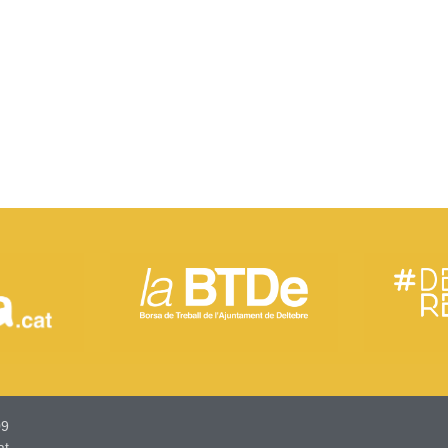
9​
at