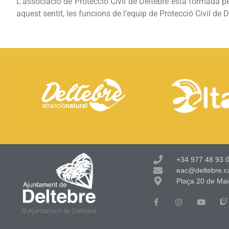
L’associació de Protecció Civil de Deltebre està formada pe
aquest sentit, les funcions de l’equip de Protecció Civil de 
+34 977 48 93 0
eac@deltebre.c
Plaça 20 de Mai
© Ajuntament de Deltebre