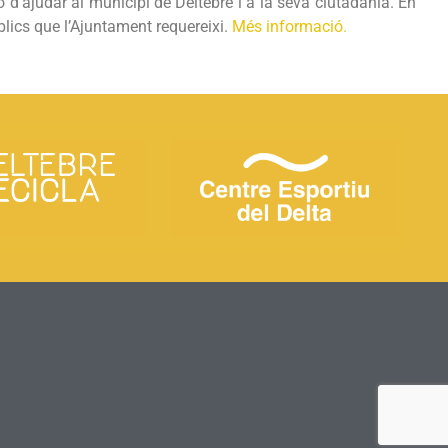
 d’ajudar al municipi de Deltebre i a la seva ciutadania. En
úblics que l’Ajuntament requereixi.
Més informació.