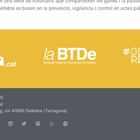
r una sèrie de voluntaris que comparteixen les ganes i la passió
Deltebre es basen en la prevenció, vigilància i control en actes p
9​
at
g, s/n 43580 Deltebre (Tarragona)