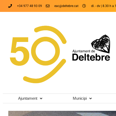
+34 977 48 93 09
eac@deltebre.cat
dl. - dv | 8.30 h a 
Ajuntament
Municipi