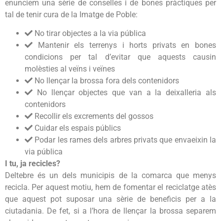
enunciem una sèrie de conselles i de bones pràctiques per
tal de tenir cura de la Imatge de Poble:
No tirar objectes a la via pública
Mantenir els terrenys i horts privats en bones
condicions per tal d’evitar que aquests causin
molèsties al veïns i veïnes
No llençar la brossa fora dels contenidors
No llençar objectes que van a la deixalleria als
contenidors
Recollir els excrements del gossos
Cuidar els espais públics
Podar les rames dels arbres privats que envaeixin la
via pública
I tu, ja recicles?
Deltebre és un dels municipis de la comarca que menys
recicla. Per aquest motiu, hem de fomentar el reciclatge atès
que aquest pot suposar una sèrie de beneficis per a la
ciutadania. De fet, si a l’hora de llençar la brossa separem