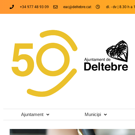
+34 977 48 93 09
eac@deltebre.cat
dl. - dv | 8.30 h a 
Ajuntament
Municipi