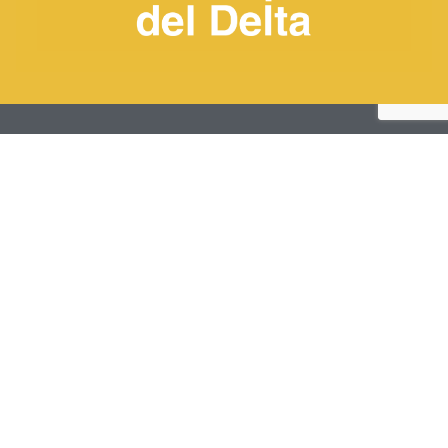
© Ajuntament de Deltebre
+34 977 48 93 09​
eac@deltebre.cat
Plaça 20 de Maig, s/n 43580 Deltebre (Tarragona)