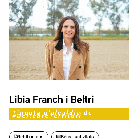
Libia Franch i Beltri
Tinenta d'alcaldia de
#DeltebreTerritori
Retribucions
Béns i activitats