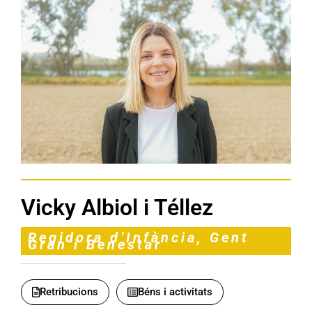
Vicky Albiol i Téllez
Regidora d’Infància, Gent
Gran i Benestar
Retribucions
Béns i activitats