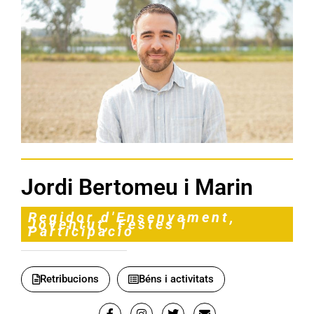
Jordi Bertomeu i Marin
Regidor d'Ensenyament,
Joventut, Festes i
Participació
Retribucions
Béns i activitats