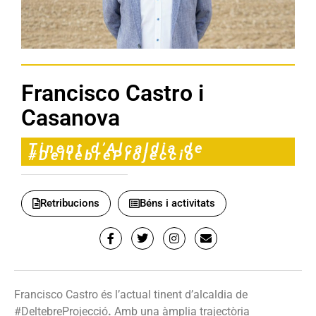
Francisco Castro i
Casanova
Tinent d’Alcaldia de
#DeltebreProjecció
Retribucions
Béns i activitats
Francisco Castro és l’actual tinent d’alcaldia de
#DeltebreProjecció
.
Amb una àmplia trajectòria