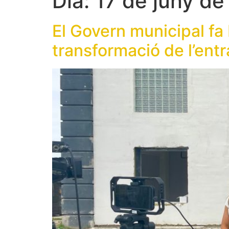
Dia:
17 de juny d
El Govern municipal fa
transformació de l’entr