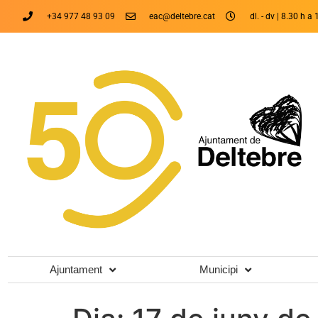
+34 977 48 93 09
eac@deltebre.cat
dl. - dv | 8.30 h a 
Ajuntament
Municipi