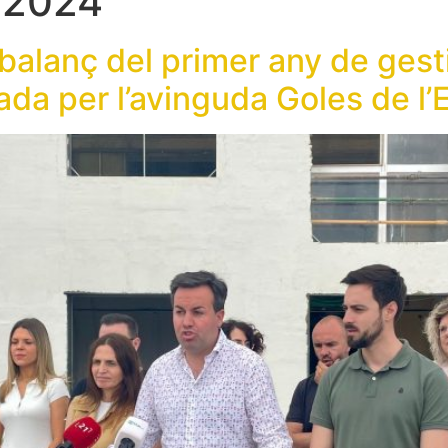
e 2024
 balanç del primer any de gest
ada per l’avinguda Goles de l’