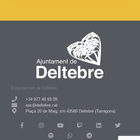
© Ajuntament de Deltebre
+34 977 48 93 09​
eac@deltebre.cat
Plaça 20 de Maig, s/n 43580 Deltebre (Tarragona)