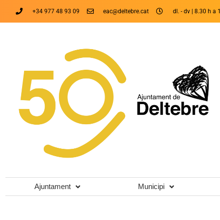
+34 977 48 93 09
eac@deltebre.cat
dl. - dv | 8.30 h a 
Ajuntament
Municipi