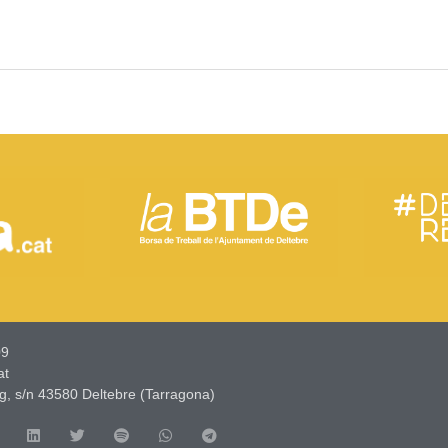
9​
at
g, s/n 43580 Deltebre (Tarragona)