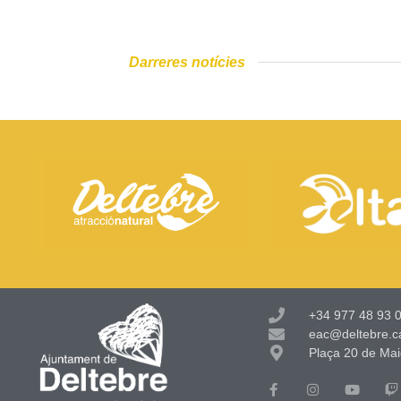
Darreres notícies
+34 977 48 93 0
eac@deltebre.c
Plaça 20 de Mai