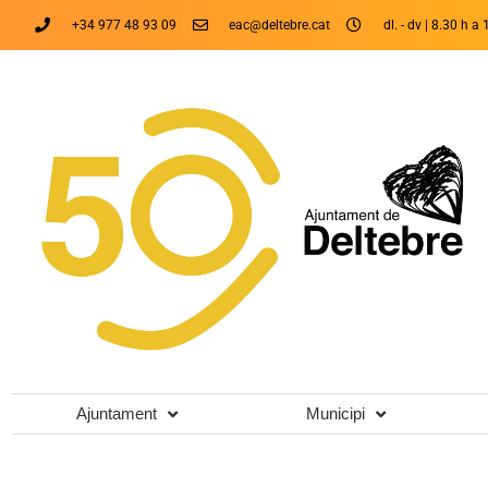
+34 977 48 93 09
eac@deltebre.cat
dl. - dv | 8.30 h a 
Ajuntament
Municipi