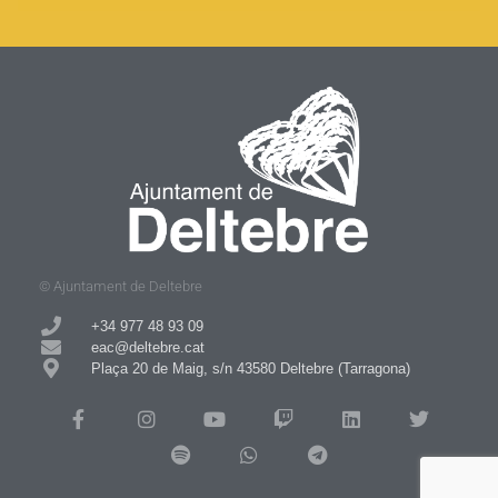
© Ajuntament de Deltebre
+34 977 48 93 09​
eac@deltebre.cat
Plaça 20 de Maig, s/n 43580 Deltebre (Tarragona)