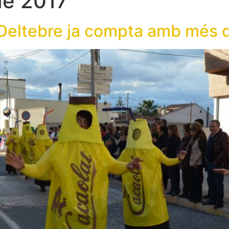
de 2017
 Deltebre ja compta amb més d