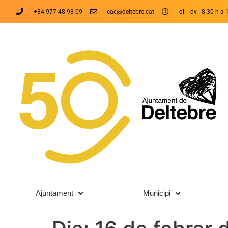
+34 977 48 93 09
eac@deltebre.cat
dl. - dv | 8.30 h a 
Ajuntament
Municipi