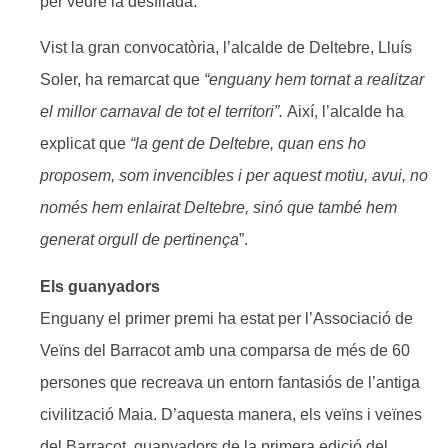
per veure la desfilada.
Vist la gran convocatòria, l’alcalde de Deltebre, Lluís
Soler, ha remarcat que
“enguany hem tornat a realitzar
el millor carnaval de tot el territori”.
Així, l’alcalde ha
explicat que
“la gent de Deltebre, quan ens ho
proposem, som invencibles i per aquest motiu, avui, no
només hem enlairat Deltebre, sinó que també hem
generat orgull de pertinença
”.
Els guanyadors
Enguany el primer premi ha estat per l’Associació de
Veïns del Barracot amb una comparsa de més de 60
persones que recreava un entorn fantasiós de l’antiga
civilització Maia. D’aquesta manera, els veïns i veïnes
del Barracot, guanyadors de la primera edició del