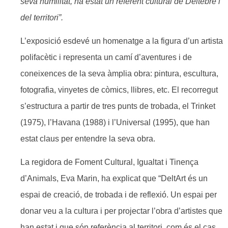
seva humilitat, ha estat un referent cultural de Deltebre i
del territori”.
L’exposició esdevé un homenatge a la figura d’un artista
polifacètic i representa un camí d’aventures i de
coneixences de la seva àmplia obra: pintura, escultura,
fotografia, vinyetes de còmics, llibres, etc. El recorregut
s’estructura a partir de tres punts de trobada, el Trinket
(1975), l’Havana (1988) i l’Universal (1995), que han
estat claus per entendre la seva obra.
La regidora de Foment Cultural, Igualtat i Tinença
d’Animals, Eva Marin, ha explicat que “DeltArt és un
espai de creació, de trobada i de reflexió. Un espai per
donar veu a la cultura i per projectar l’obra d’artistes que
han estat i que són referència al territori, com és el cas