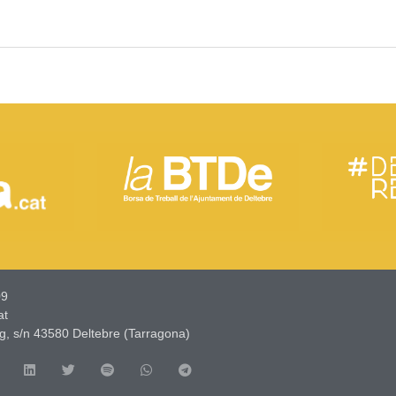
9​
at
g, s/n 43580 Deltebre (Tarragona)