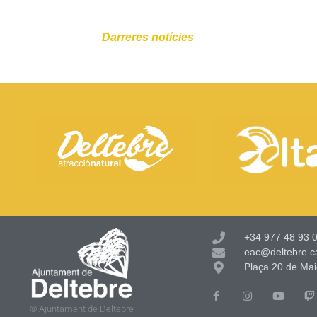
Darreres notícies
+34 977 48 93 0
eac@deltebre.c
Plaça 20 de Mai
© Ajuntament de Deltebre