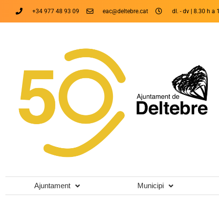
+34 977 48 93 09
eac@deltebre.cat
dl. - dv | 8.30 h a 
Ajuntament
Municipi