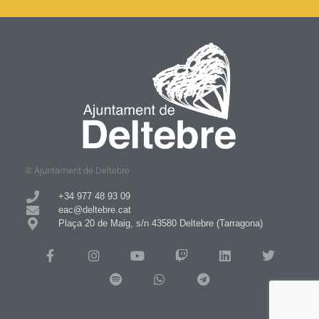
© Ajuntament de Deltebre
+34 977 48 93 09​
eac@deltebre.cat
Plaça 20 de Maig, s/n 43580 Deltebre (Tarragona)