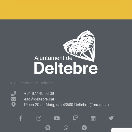
© Ajuntament de Deltebre
+34 977 48 93 09​
eac@deltebre.cat
Plaça 20 de Maig, s/n 43580 Deltebre (Tarragona)