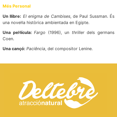
Més Personal
Un llibre:
El enigma de Cambises
, de Paul Sussman. És
una novel·la històrica ambientada en Egipte.
Una pel·lícula:
Fargo
(1996), un
thriller
dels germans
Coen.
Una cançó:
Paciência
, del compositor Lenine.