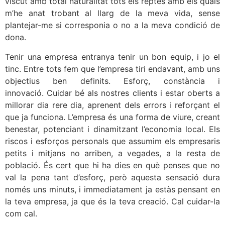
viscut amb total naturalitat tots els reptes amb els quals
m’he anat trobant al llarg de la meva vida, sense
plantejar-me si corresponia o no a la meva condició de
dona.
Tenir una empresa entranya tenir un bon equip, i jo el
tinc. Entre tots fem que l’empresa tiri endavant, amb uns
objectius ben definits. Esforç, constància i
innovació. Cuidar bé als nostres clients i estar oberts a
millorar dia rere dia, aprenent dels errors i reforçant el
que ja funciona. L’empresa és una forma de viure, creant
benestar, potenciant i dinamitzant l’economia local. Els
riscos i esforços personals que assumim els empresaris
petits i mitjans no arriben, a vegades, a la resta de
població. És cert que hi ha dies en què penses que no
val la pena tant d’esforç, però aquesta sensació dura
només uns minuts, i immediatament ja estàs pensant en
la teva empresa, ja que és la teva creació. Cal cuidar-la
com cal.