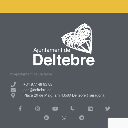
© Ajuntament de Deltebre
+34 977 48 93 09​
eac@deltebre.cat
Plaça 20 de Maig, s/n 43580 Deltebre (Tarragona)