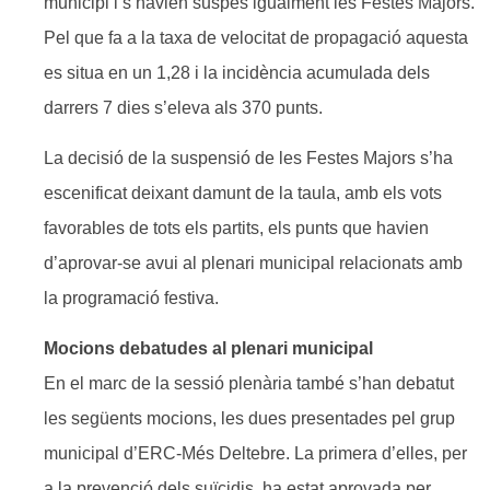
municipi i s’havien suspès igualment les Festes Majors.
Pel que fa a la taxa de velocitat de propagació aquesta
es situa en un 1,28 i la incidència acumulada dels
darrers 7 dies s’eleva als 370 punts.
La decisió de la suspensió de les Festes Majors s’ha
escenificat deixant damunt de la taula, amb els vots
favorables de tots els partits, els punts que havien
d’aprovar-se avui al plenari municipal relacionats amb
la programació festiva.
Mocions debatudes al plenari municipal
En el marc de la sessió plenària també s’han debatut
les següents mocions, les dues presentades pel grup
municipal d’ERC-Més Deltebre. La primera d’elles, per
a la prevenció dels suïcidis, ha estat aprovada per