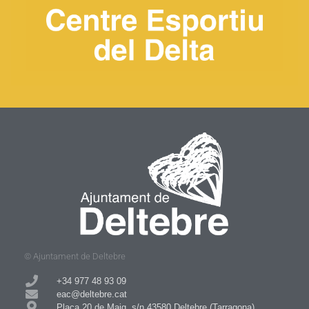
© Ajuntament de Deltebre
+34 977 48 93 09​
eac@deltebre.cat
Plaça 20 de Maig, s/n 43580 Deltebre (Tarragona)