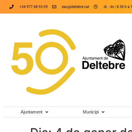
+34 977 48 93 09
eac@deltebre.cat
dl. - dv | 8.30 h a 
Ajuntament
Municipi