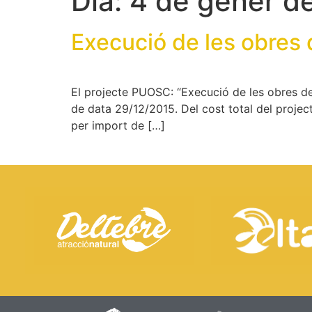
Dia:
4 de gener d
Execució de les obres 
El projecte PUOSC: “Execució de les obres de 
de data 29/12/2015. Del cost total del project
per import de […]