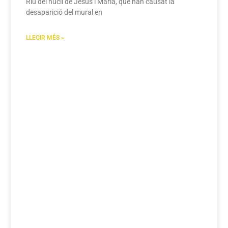
Riu del nucli de Jesús i Maria, que han causat la
desaparició del mural en
LLEGIR MÉS »