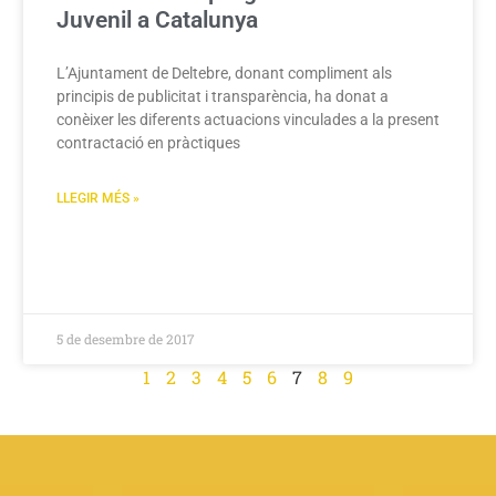
Juvenil a Catalunya
L’Ajuntament de Deltebre, donant compliment als
principis de publicitat i transparència, ha donat a
conèixer les diferents actuacions vinculades a la present
contractació en pràctiques
LLEGIR MÉS »
5 de desembre de 2017
1
2
3
4
5
6
7
8
9