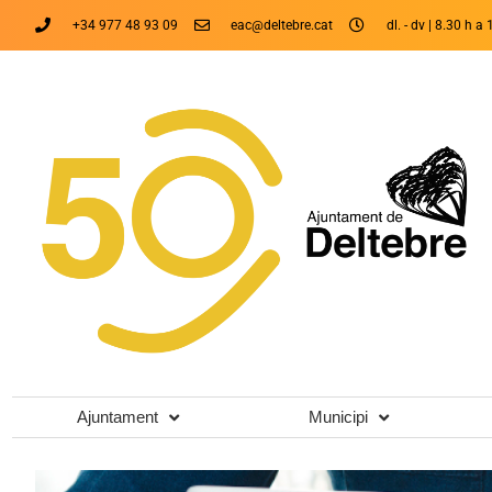
+34 977 48 93 09
eac@deltebre.cat
dl. - dv | 8.30 h a 
Ajuntament
Municipi