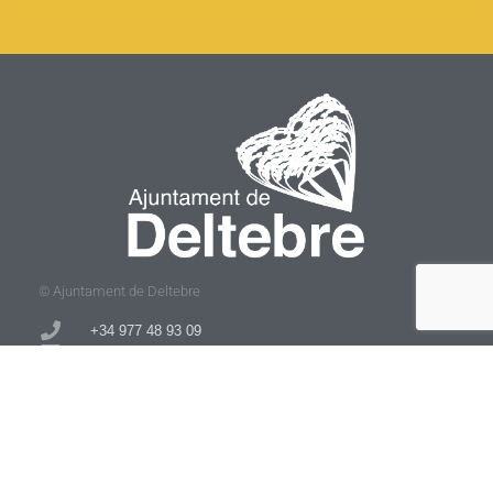
© Ajuntament de Deltebre
+34 977 48 93 09​
eac@deltebre.cat
Plaça 20 de Maig, s/n 43580 Deltebre (Tarragona)