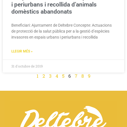
i periurbans i recollida d’animals
domèstics abandonats
Beneficiari: Ajuntament de Deltebre Concepte: Actuacions
de protecció de la salut pública per a la gestió d’espècies
invasores en espais urbans i periurbans i recollida
LLEGIR MÉS »
31 d'octubre de 2019
1
2
3
4
5
6
7
8
9