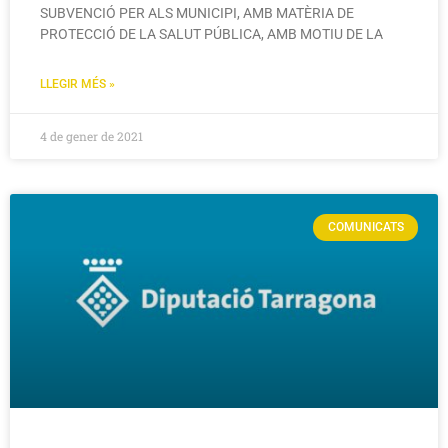
SUBVENCIÓ PER ALS MUNICIPI, AMB MATÈRIA DE
PROTECCIÓ DE LA SALUT PÚBLICA, AMB MOTIU DE LA
LLEGIR MÉS »
4 de gener de 2021
COMUNICATS