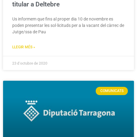
titular a Deltebre
Us informem que fins al proper dia 10 de novembre es
poden presentar les sol·licituds per a la vacant del càrrec de
Jutge/ssa de Pau
LLEGIR MÉS »
23 d'octubre de 2020
COMUNICATS